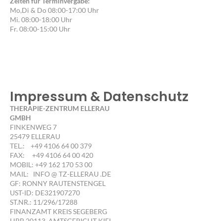
Zeiten für Terminvergabe:
Mo,Di & Do 08:00-17:00 Uhr
Mi. 08:00-18:00 Uhr
Fr. 08:00-15:00 Uhr
Impressum & Datenschutz
THERAPIE-ZENTRUM ELLERAU
GMBH
FINKENWEG 7
25479 ELLERAU
TEL.: +49 4106 64 00 379
FAX: +49 4106 64 00 420
MOBIL: +49 162 170 53 00
MAIL: INFO @ TZ-ELLERAU .DE
GF: RONNY RAUTENSTENGEL
UST-ID: DE321907270
ST.NR.: 11/296/17288
FINANZAMT KREIS SEGEBERG
HRB 20113, AMTSGERICHT KIEL